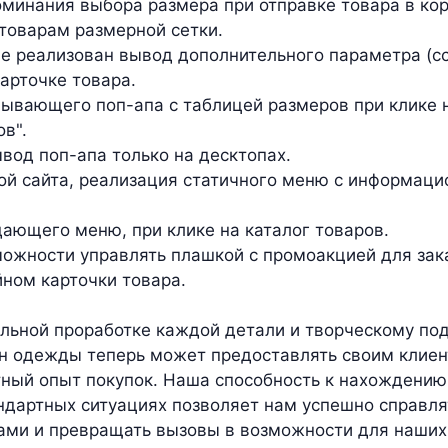
минания выбора размера при отправке товара в кор
товарам размерной сетки.
е реализован вывод дополнительного параметра (с
арточке товара.
ывающего поп-апа с таблицей размеров при клике 
в".
вод поп-апа только на десктопах.
ой сайта, реализация статичного меню с информац
ающего меню, при клике на каталог товаров.
ожности управлять плашкой с промоакцией для зак
йном карточки товара.
льной проработке каждой детали и творческому по
н одежды теперь может предоставлять своим клиен
тный опыт покупок. Наша способность к нахождени
ндартных ситуациях позволяет нам успешно справл
ми и превращать вызовы в возможности для наших 