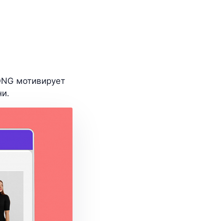
ONG мотивирует
ни.