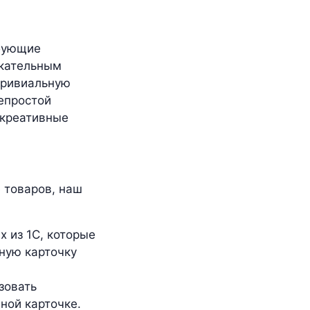
ебующие
екательным
тривиальную
непростой
 креативные
:
 товаров, наш
 из 1С, которые
ную карточку
зовать
ной карточке.