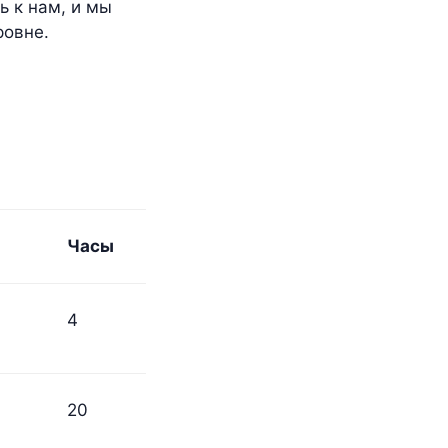
ь к нам, и мы
ровне.
Часы
4
20