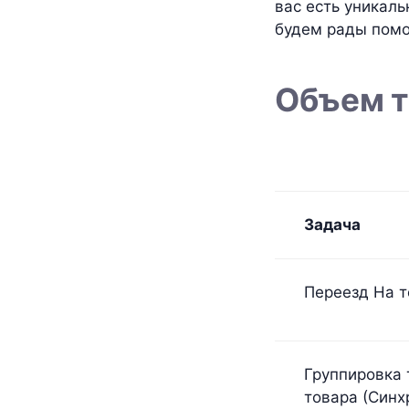
вас есть уникал
будем рады помо
Объем т
Задача
Переезд На 
Группировка 
товара (Синх