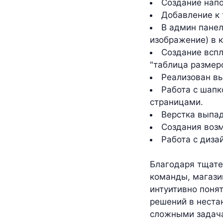
Создание напо
Добавление к 
В админ панел
изображение) в к
Создание вспл
"таблица размеро
Реализован вы
Работа с шапк
страницами.
Верстка выпад
Создания возм
Работа с диза
Благодаря тщате
команды, магази
интуитивно поня
решений в неста
сложными задача