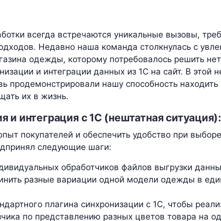
аботки всегда встречаются уникальные вызовы, тр
одходов. Недавно наша команда столкнулась с увл
газина одежды, которому потребовалось решить не
низации и интеграции данных из 1С на сайт. В этой 
вь продемонстрировали нашу способность находить
щать их в жизнь.
 и интеграция с 1С (нештатная ситуация)
опыт покупателей и обеспечить удобство при выборе
едпринял следующие шаги:
дивидуальных обработчиков файлов выгрузки данных
инить разные вариации одной модели одежды в еди
ндартного плагина синхронизации с 1С, чтобы реали
зчика по представлению разных цветов товара на од