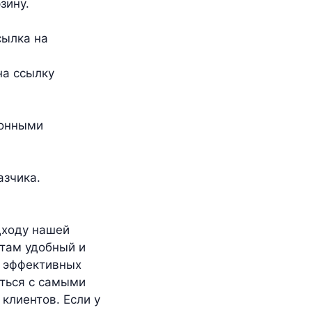
зину.
сылка на
на ссылку
ионными
азчика.
дходу нашей
там удобный и
ю эффективных
яться с самыми
клиентов. Если у