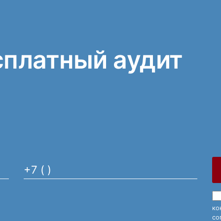
сплатный аудит
ко
со