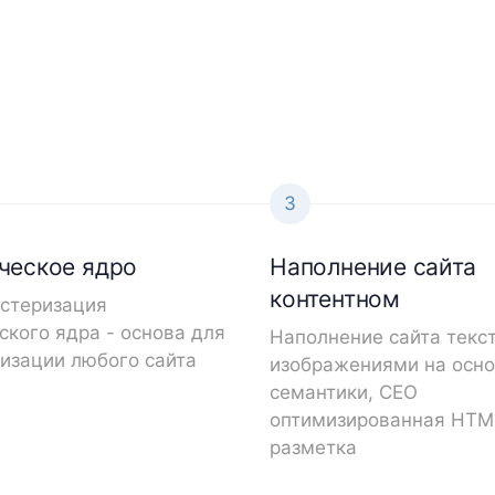
3
ческое ядро
Наполнение сайта
контентном
астеризация
ского ядра - основа для
Наполнение сайта текс
изации любого сайта
изображениями на осн
семантики, СЕО
оптимизированная HTM
разметка