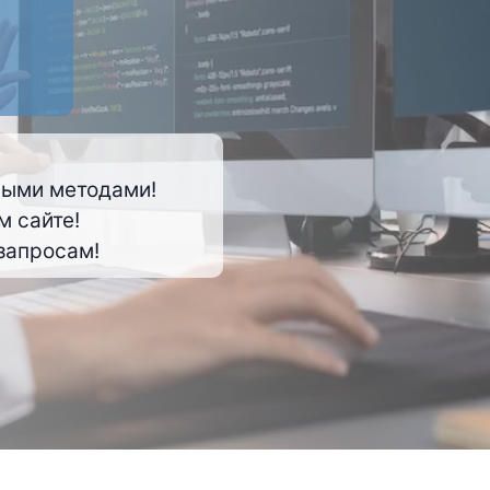
лыми методами!
м сайте!
запросам!