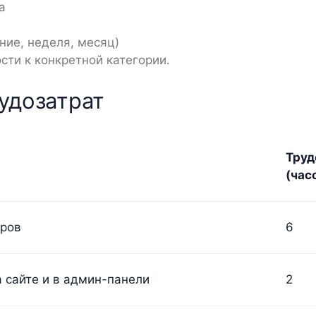
а
дние, неделя, месяц)
сти к конкретной категории.
удозатрат
Труд
(час
аров
6
а сайте и в админ-панели
2