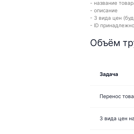
- название товар
- описание
- 3 вида цен (бу
- ID принадлежно
Объём тр
Задача
Перенос тов
3 вида цен н