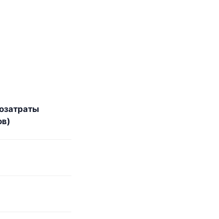
озатраты
ов)