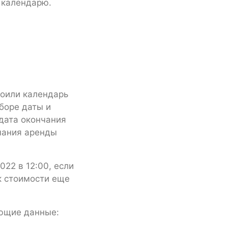
о календарю.
роили календарь
боре даты и
дата окончания
нчания аренды
022 в 12:00, если
к стоимости еще
ующие данные: