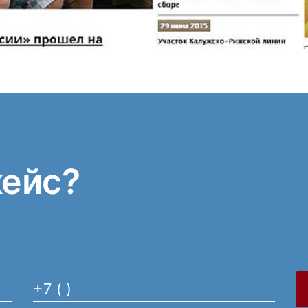
кейс?