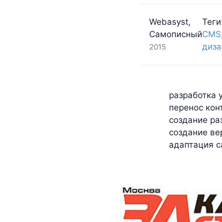
Webasyst,
Теги
Самописный
CMS
диза
2015
разработка 
перенос кон
создание ра
создание ве
адаптация с