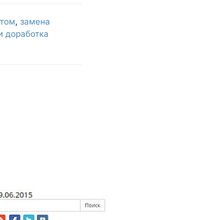
нтом
,
замена
и доработка