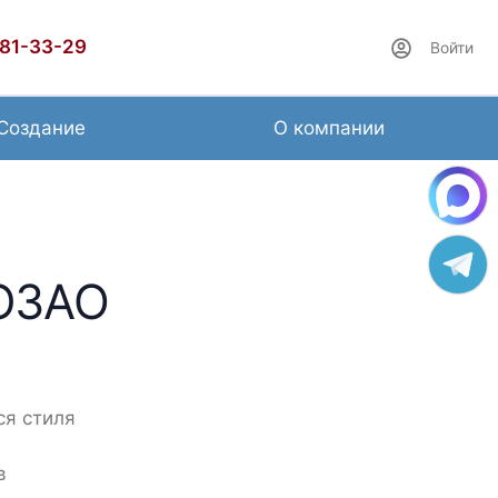
481-33-29
Войти
Создание
О компании
 ЮЗАО
ся стиля
в